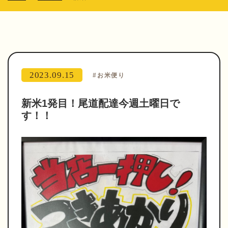
2023.09.15
#お米便り
新米1発目！尾道配達今週土曜日で
す！！